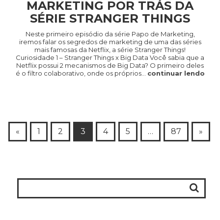
MARKETING POR TRÁS DA
SÉRIE STRANGER THINGS
Neste primeiro episódio da série Papo de Marketing,
iremos falar os segredos de marketing de uma das séries
mais famosas da Netflix, a série Stranger Things!
Curiosidade 1 – Stranger Things x Big Data Você sabia que a
Netflix possui 2 mecanismos de Big Data? O primeiro deles
é o filtro colaborativo, onde os próprios…
continuar lendo
«
1
2
3
4
5
…
87
»