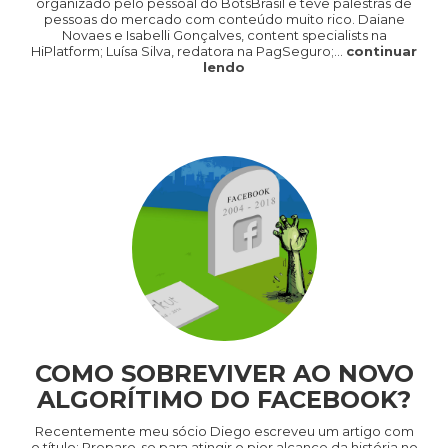
organizado pelo pessoal do BotsBrasil e teve palestras de
pessoas do mercado com conteúdo muito rico. Daiane
Novaes e Isabelli Gonçalves, content specialists na
HiPlatform; Luísa Silva, redatora na PagSeguro;…
continuar
lendo
COMO SOBREVIVER AO NOVO
ALGORÍTIMO DO FACEBOOK?
Recentemente meu sócio Diego escreveu um artigo com
o título: Prepare-se para atingir o pior alcance da história no