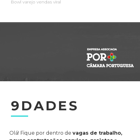
Bowl
varejo
vendas
viral
9DADES
Olá! Fique por dentro de
vagas de trabalho,