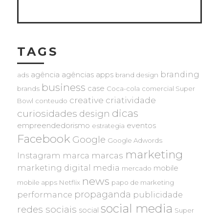
TAGS
branding
agência
agências
apps
ads
brand design
business
case
brands
Coca-cola
comercial Super
creative
criatividade
Bowl
conteudo
dicas
curiosidades
design
empreendedorismo
eventos
estrategia
Facebook
Google
Google Adwords
marketing
marcas
Instagram
marca
marketing digital
media
mobile
mercado
news
mobile apps
Netflix
papo de marketing
propaganda
performance
publicidade
social media
redes sociais
social
Super