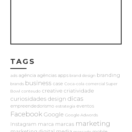
TAGS
branding
agência
agências
apps
ads
brand design
business
case
brands
Coca-cola
comercial Super
creative
criatividade
Bowl
conteudo
dicas
curiosidades
design
empreendedorismo
eventos
estrategia
Facebook
Google
Google Adwords
marketing
marcas
Instagram
marca
marketing digital
media
mobile
mercado