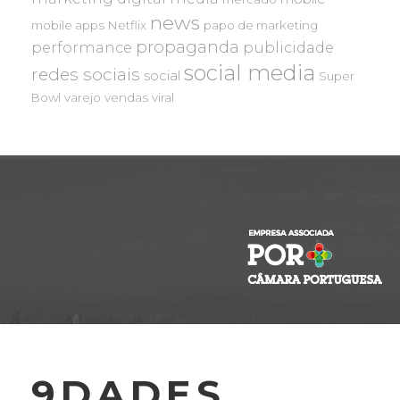
news
mobile apps
Netflix
papo de marketing
propaganda
performance
publicidade
social media
redes sociais
social
Super
Bowl
varejo
vendas
viral
9DADES