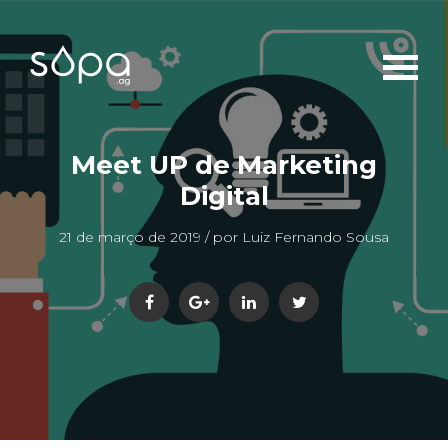
Meet UP de Marketing
Digital
21 de março de 2019 / por Luiz Fernando Sousa