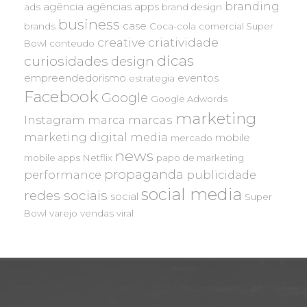
branding
agência
agências
apps
ads
brand design
business
case
brands
Coca-cola
comercial Super
creative
criatividade
Bowl
conteudo
dicas
curiosidades
design
empreendedorismo
eventos
estrategia
Facebook
Google
Google Adwords
marketing
marcas
Instagram
marca
marketing digital
media
mobile
mercado
news
mobile apps
Netflix
papo de marketing
propaganda
performance
publicidade
social media
redes sociais
social
Super
Bowl
varejo
vendas
viral